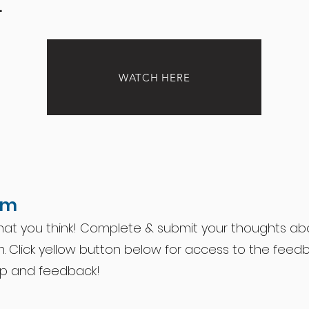
.
WATCH HERE
rm
at you think! Complete & submit your thoughts abo
lm. Click yellow button below for access to the feed
lp and feedback!