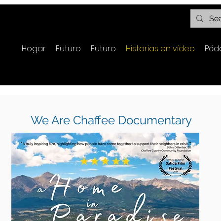
Hogar
Futuro
Futuro
Historias en vídeo
Pód
We Are Chaffee Documentary