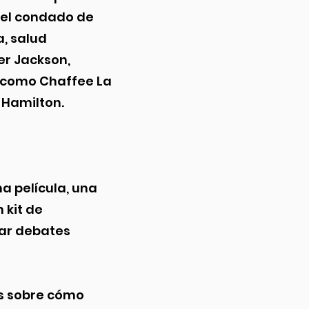
 el condado de
a, salud
er Jackson,
 como Chaffee La
 Hamilton.
a película, una
 kit de
ear debates
es sobre cómo