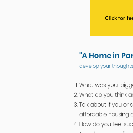
Click for f
"A Home in Pa
develop your thoughts 
What was your bigge
What do you think a
Talk about if you o
affordable housing 
How do you feel su