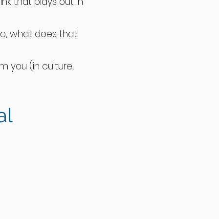
k that plays out in
o, what does that
 you (in culture,
ould you like to see?
al
ve?