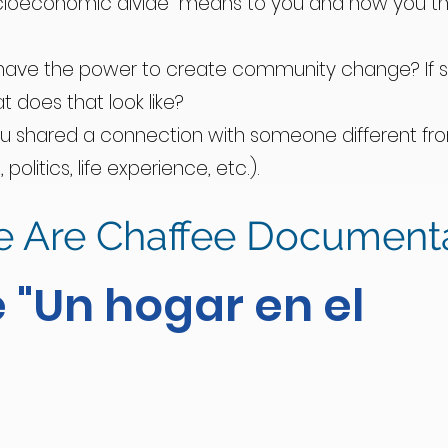
cioeconomic divide” means to you and how you thin
have the power to create community change? If s
 does that look like?
ou shared a connection with someone different from
 politics, life experience, etc.).
what Chaffee County will look like in 2050? What w
 Are Chaffee Document
 in 2050 and how does that change your perspecti
e "Un hogar en el