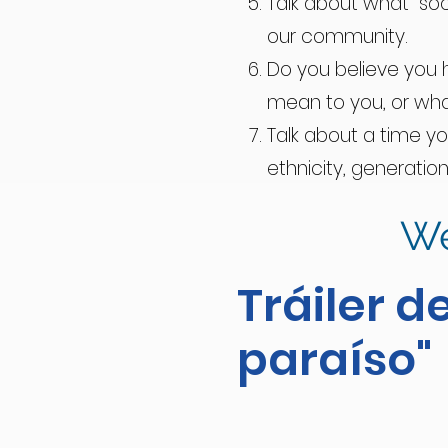
Talk about what “so
our community.
Do you believe you 
mean to you, or what
Talk about a time y
ethnicity, generation,
How do you envision 
We
How old will you be
Tráiler d
paraíso"