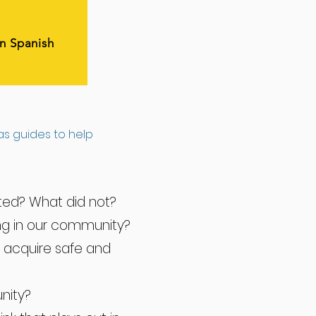
in Spanish
as guides to help
ted? What did not?
ing in our community?
 acquire safe and
nity?